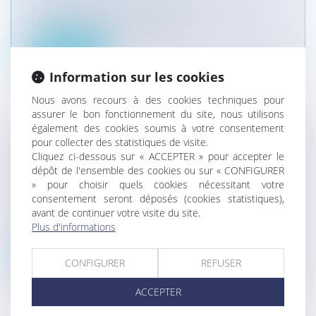
L’action en divorce des majeurs placés sous un
régime de protection de type t...
Lire la suite
Information sur les cookies
Nous avons recours à des cookies techniques pour
assurer le bon fonctionnement du site, nous utilisons
également des cookies soumis à votre consentement
pour collecter des statistiques de visite.
DIVORCE D’UN COUPLE BINATIONAL OU
Cliquez ci-dessous sur « ACCEPTER » pour accepter le
LE CASSE-TÊTE DES DIVORCES
dépôt de l'ensemble des cookies ou sur « CONFIGURER
INTERNATIONAUX
» pour choisir quels cookies nécessitant votre
Particuliers
/
Famille
/
Divorces
consentement seront déposés (cookies statistiques),
Quel est le tribunal compétent ? Quel est le droit
avant de continuer votre visite du site.
Plus d'informations
applicable ? Depuis le règ...
Lire la suite
CONFIGURER
REFUSER
ACCEPTER