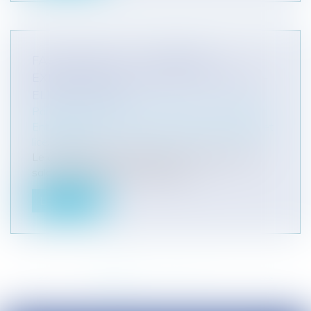
FAUTE GRAVE : LA CARRIÈRE
EXEMPLAIRE DU SALARIÉ ATTÉNUE-T-
ELLE SA FAUTE ?
Particuliers
/
Emploi
/
Licenciements / Démission
Entreprises
/
Ressources humaines
/
Discipline et
licenciement
Le comportement inadapté et harcelant d’une
salariée caractérise une faute gr...
Lire la suite
<<
<
1
2
3
4
5
6
7
...
>
>>