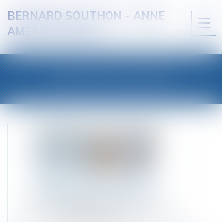
BERNARD SOUTHON - ANNE
Ouvri
AMET SOUTHON
le
men
LES ACTUALITÉS