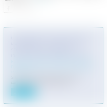
LICENCIEMENT POUR INAPTITUDE : LE
MANQUEMENT À L’OBLIGATION DE
SÉCURITÉ AYANT CONDUIT À
L’INAPTITUDE EST IMPRESCRIPTIBLE
Particuliers
/
Emploi
/
Licenciements / Démission
Entreprises
/
Ressources humaines
/
Discipline et
licenciement
Si la Cour de cassation décide de manière
constante que le licenciement pour...
Lire la suite