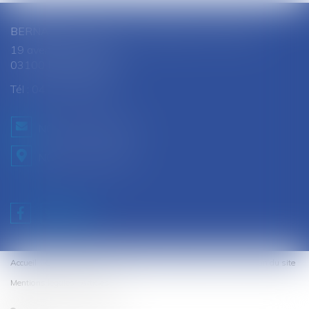
BERNARD SOUTHON - ANNE AMET SOUTHON
19 avenue Jules Ferry
03100 MONTLUCON
Tél :
04 70 28 08 68
NOUS CONTACTER
NOUS LOCALISER
Accueil
Cabinet
Équipe
Expertises
Honoraires
Contact
Plan du site
Mentions légales
Articles