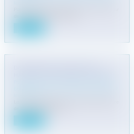
licenciement
Par un arrêt rendu en date du 15 mai 2024 (Cour
de cassation, Chambre sociale...
Lire la suite
DISCRIMINATION EN RAISON DU
HANDICAP ET CHARGE DE LA PREUVE
Particuliers
/
Emploi
/
Licenciements / Démission
Entreprises
/
Ressources humaines
/
Discipline et
licenciement
La Cour de cassation précise le régime probatoire
de la discrimination en rai...
Lire la suite