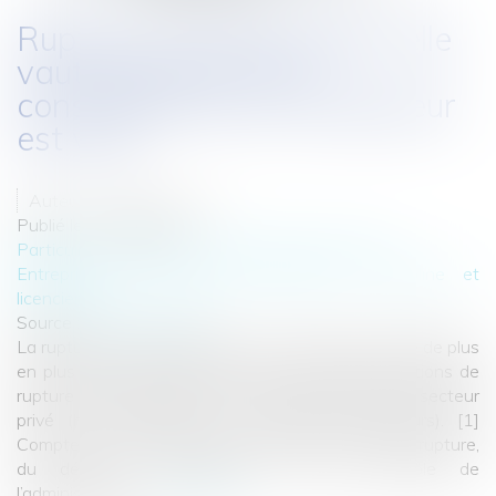
Rupture conventionnelle : elle
vaut démission si le
consentement de l’employeur
est vicié
Auteur : LOSSE Antoine
Publié le :
12/08/2024
Particuliers
/
Emploi
/
Licenciements / Démission
Entreprises
/
Ressources humaines
/
Discipline et
licenciement
Source :
www.eurojuris.fr
La rupture conventionnelle est un mode de rupture de plus
en plus utilisé. En 2023, plus de 515.000 conventions de
rupture conventionnelle ont été conclues dans le secteur
privé (hors agriculture et particuliers employeurs). [1]
Compte tenu du commun accord induit par cette rupture,
du délai de rétractation et d’un contrôle de
l’administration,...
Lire la suite