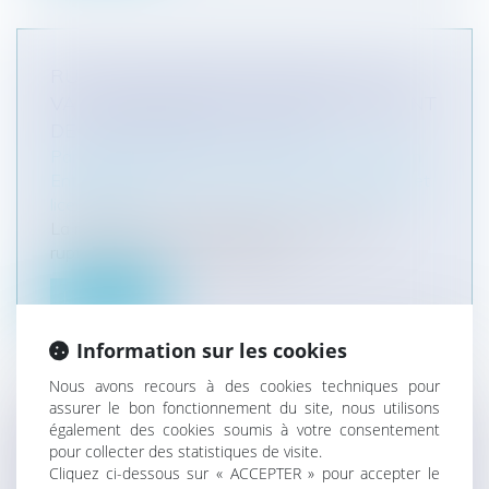
RUPTURE CONVENTIONNELLE : ELLE
VAUT DÉMISSION SI LE CONSENTEMENT
DE L’EMPLOYEUR EST VICIÉ
Particuliers
/
Emploi
/
Licenciements / Démission
Entreprises
/
Ressources humaines
/
Discipline et
licenciement
La rupture conventionnelle est un mode de
rupture de plus en plus utilisé. En...
Lire la suite
Information sur les cookies
Nous avons recours à des cookies techniques pour
assurer le bon fonctionnement du site, nous utilisons
également des cookies soumis à votre consentement
NOUVELLE ILLUSTRATION DE LA
pour collecter des statistiques de visite.
RECEVABILITÉ D’UN ENREGISTREMENT
Cliquez ci-dessous sur « ACCEPTER » pour accepter le