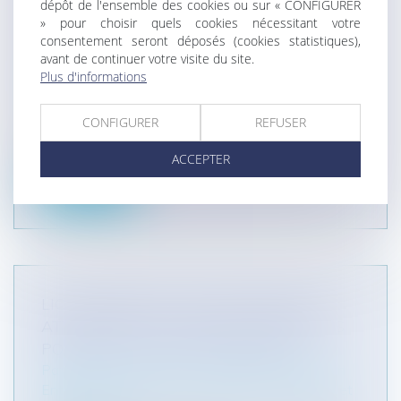
CLANDESTIN, EN MATIÈRE DE
dépôt de l'ensemble des cookies ou sur « CONFIGURER
» pour choisir quels cookies nécessitant votre
CONTENTIEUX ACCIDENT DU TRAVAIL /
consentement seront déposés (cookies statistiques),
MALADIE PROFESSIONNELLE
avant de continuer votre visite du site.
Particuliers
/
Emploi
/
Licenciements / Démission
Plus d'informations
Entreprises
/
Ressources humaines
/
Discipline et
licenciement
CONFIGURER
REFUSER
Par son arrêt du 6 juin 2024 (Cass. 2e civ., 6 juin
2024, nº 22-11.736), la C...
ACCEPTER
Lire la suite
LICENCIEMENT ET PSE HOMOLOGUÉ :
ATTENTION À ENVISAGER TOUTES LES
POSSIBILITÉS DE RECLASSEMENT
Particuliers
/
Emploi
/
Licenciements / Démission
Entreprises
/
Ressources humaines
/
Discipline et