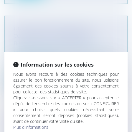
UN GUIDE MÉTHODOLOGIQUE
CONSACRÉ AUX OPÉRATIONS DE
RESTAURATION IMMOBILIÈRE
Collectivités
/
Urbanisme
/
Ouvrages et travaux
publics/Construction
L’Agence nationale pour l’habitat a édité un guide
Information sur les cookies
méthodologique consacré au...
Nous avons recours à des cookies techniques pour
assurer le bon fonctionnement du site, nous utilisons
Lire la suite
également des cookies soumis à votre consentement
pour collecter des statistiques de visite.
Cliquez ci-dessous sur « ACCEPTER » pour accepter le
dépôt de l'ensemble des cookies ou sur « CONFIGURER
» pour choisir quels cookies nécessitant votre
consentement seront déposés (cookies statistiques),
UN MODÈLE DE FORMULAIRE POUR LES
avant de continuer votre visite du site.
CONVENTIONS DE DÉLÉGATION DE
Plus d'informations