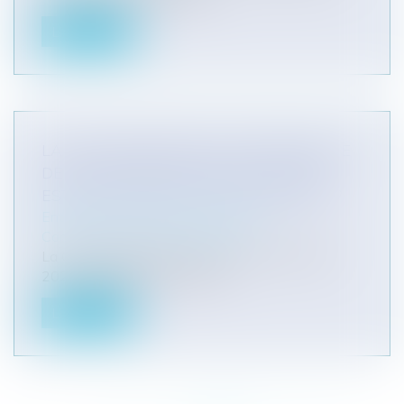
Lire la suite
LA NON DISTRIBUTION SYSTÉMATIQUE
DE DIVIDENDES DANS UNE SOCIÉTÉ
EST-ELLE CONSTITUTIVE D’UN ABUS ?
Entreprises
/
Gestion de l'entreprise
/
Communication et vie sociale
La Cour de cassation, dans un arrêt du 10 juin
2020, rappelle que le seul fai...
Lire la suite