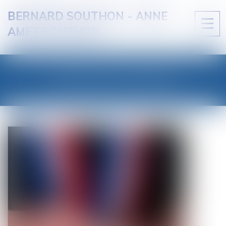
BERNARD SOUTHON - ANNE
Ouvri
AMET SOUTHON
le
men
LES ACTUALITÉS