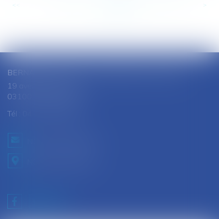
<<
<
...
196
197
198
199
200
201
202
...
>
>>
BERNARD SOUTHON - ANNE AMET SOUTHON
19 avenue Jules Ferry
03100 MONTLUCON
Tél :
04 70 28 08 68
NOUS CONTACTER
NOUS LOCALISER