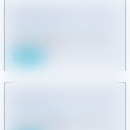
AGRESSION DES ÉLUS, LA CIRCULAIRE
VIENT DE PARAÎTRE !
Collectivités
/
Contentieux
/
Responsabilité civile
et pénale de l'élu
Dans le prolongement de la circulaire du 29 juin
dernier, qui invitait les pr...
Lire la suite
L’AGENT COMMERCIAL ET SON POUVOIR
DE NÉGOCIER
Entreprises
/
Marketing et ventes
/
Contrats
commerciaux/ distribution
Pour la Cour de Justice de l’Union Européenne, il
n’est pas nécessaire d’avoi...