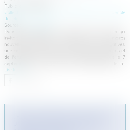
Publié le :
09/09/2020
Collectivités
/
Contentieux
/
Responsabilité civile et pénale
de l'élu
Source :
www.eurojuris.fr
Dans le prolongement de la circulaire du 29 juin dernier, qui
invitait les procureurs à rencontrer tous les maires
nouvellement élus pour les informer de leurs prérogatives,
une circulaire très attendue de l'association des maires et
de l'ensemble des élus vient de paraître. Diffusée le 7
septembre, elle a été prise dans le prolongement de la...
Lire la suite
LE FAIT DE GARDER LE SILENCE SUR
UNE PARTIE DE SES REVENUS EST-IL