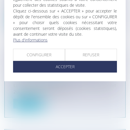
A l’occasion d’une affaire dans laquelle une partie
pour collecter des statistiques de visite.
avait fait appel en repre...
Cliquez ci-dessous sur « ACCEPTER » pour accepter le
dépôt de l'ensemble des cookies ou sur « CONFIGURER
Lire la suite
» pour choisir quels cookies nécessitant votre
consentement seront déposés (cookies statistiques),
avant de continuer votre visite du site.
Plus d'informations
CONFIGURER
REFUSER
MANDAT OBLIGATOIRE MÊME ENTRE
PROFESSIONNELS DE L’IMMOBILIER
ACCEPTER
Entreprises
/
Marketing et ventes
/
Contrats
commerciaux/ distribution
La Cour de Cassation, dans son arrêt du 1er juillet
2020 (Cass.1ère, N°de pou...
Lire la suite