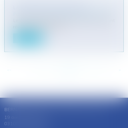
LA RÉFORME DES RETRAITES
Particuliers
/
Emploi
/
Retraite / Epargne salariale
Le Gouvernement a adopté le projet de loi portant
réforme des retraites, qui...
Lire la suite
<<
<
...
758
759
760
761
762
763
764
...
>
>>
BERNARD SOUTHON - ANNE AMET SOUTHON
19 avenue Jules Ferry
03100 MONTLUCON