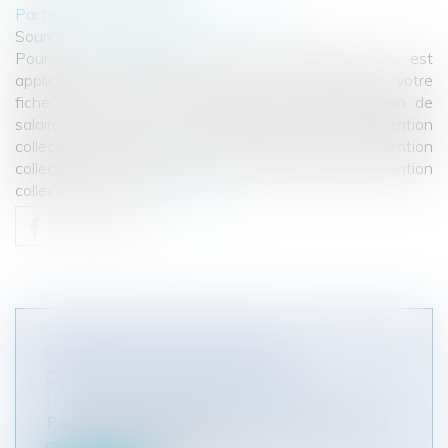
Particuliers
/
Emploi
/
Contrat de travail
Source :
www.eurojuris.fr
Pour savoir quelle convention collective vous est
applicable, le meilleur moyen est de regarder sur votre
fiche de paie. Si rien n'est prévu sur votre bulletin de
salaire, vous pouvez aussi connaître votre convention
collective grâce au code NAF.Savoir quelle convention
collective est applicable Pour savoir quelle convention
collective vous es...
Lire la suite
COMMENT CONNAÎTRE MA
CONVENTION COLLECTIVE?
Particuliers
/
Emploi
/
Contrat de travail
Pour savoir quelle convention collective vous est
applicable, le meilleur moy...