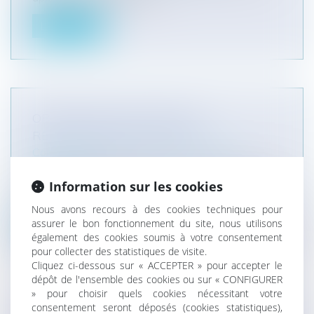
Lire la suite
OPÉRATIONS MILITAIRES ET
RESPONSABILITÉ DE L'ETAT
Collectivités
/
Contentieux
/
Responsabilité
administrative
Les opérations militaires ne sont, par nature, pas
Information sur les cookies
susceptibles d'engager la...
Nous avons recours à des cookies techniques pour
assurer le bon fonctionnement du site, nous utilisons
Lire la suite
également des cookies soumis à votre consentement
pour collecter des statistiques de visite.
Cliquez ci-dessous sur « ACCEPTER » pour accepter le
dépôt de l'ensemble des cookies ou sur « CONFIGURER
» pour choisir quels cookies nécessitant votre
consentement seront déposés (cookies statistiques),