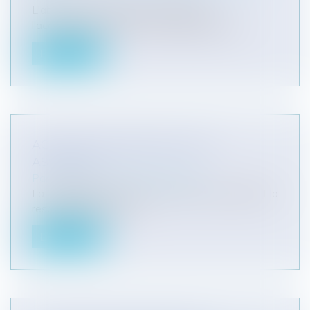
L'absence d'autorisation préalable à
l'accomplissement d'heures supplémentair...
Lire la suite
ACCIDENT, INDEMNISATION ET
ASSUREUR
Particuliers
/
Civil / Pénal
/
Victimes
La loi Badinter a imposé à l'assureur qui garantit la
responsabilité civile d...
Lire la suite