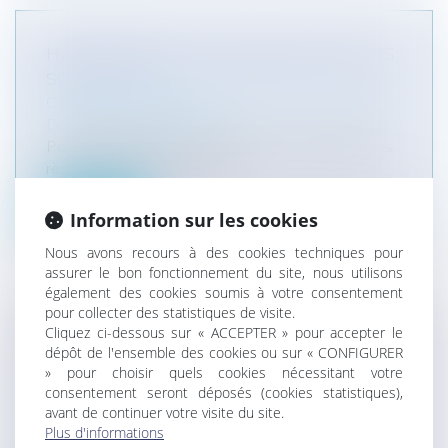
HARMONISATION RÈGLEMENTAIRE DES
SCOT ET PLU
Collectivités
/
Urbanisme
/
Permis de construire/
Documents d'urbanisme
Par un décret du 29 février 2012 les dispositions
règlementaires du Code de l...
Lire la suite
Information sur les cookies
Nous avons recours à des cookies techniques pour
assurer le bon fonctionnement du site, nous utilisons
également des cookies soumis à votre consentement
pour collecter des statistiques de visite.
Cliquez ci-dessous sur « ACCEPTER » pour accepter le
CONVENTION D'EXPLOITATION DES
dépôt de l'ensemble des cookies ou sur « CONFIGURER
CASINOS: DÉLÉGATION DE SERVICE
» pour choisir quels cookies nécessitant votre
PUBLIC ?
consentement seront déposés (cookies statistiques),
avant de continuer votre visite du site.
Collectivités
/
Services publics
/
Service public /
Plus d'informations
Délégation de service public