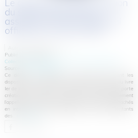
Le décret du portant création
du statut des praticiens
associés est paru au journal
officiel du 1er avril 2021
Auteur : PORCHET Thomas
Publié le :
06/04/2021
Collectivités
/
International
/
Droit international public
Source :
www.eurojuris.fr
Ce décret n° 2021-365 du 29 mars 2021 dont les
dispositions sont insérées au chapitre II du titre V du livre
Ier de la sixième partie du code de la santé publique, porte
création du statut de praticien associé. Initialement
l’appellation envisagée était celle des praticiens attachés
en intégration (PAI), appellation que les représentants
des...
Lire la suite