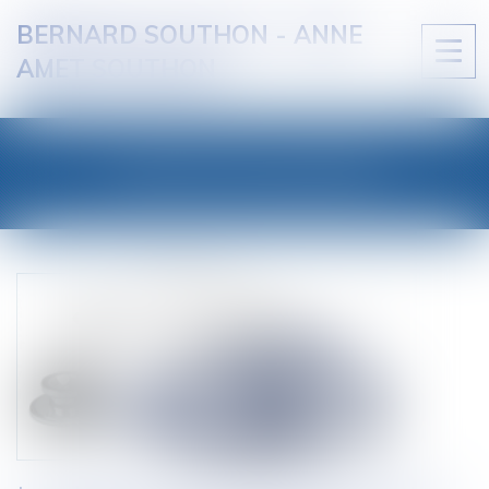
BERNARD SOUTHON - ANNE
Ouvri
AMET SOUTHON
le
men
LES ACTUALITÉS