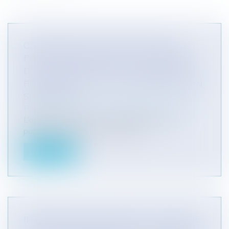
CONTENTIEUX DISCIPLINAIRE DES
PRATICIENS DE SANTÉ : LA CHAMBRE
DISCIPLINAIRE PEUT ENJOINDRE À UN
PRATICIEN DE SUIVRE UNE FORMATION
SPÉCIFIQUE
Particuliers
/
Santé
/
Responsabilité médicale
L’article L. 4124-6-1 du code de la santé
publique, dispose que : « Lorsqu...
Lire la suite
INTERRUPTION DES DÉLAIS ET SAISINE