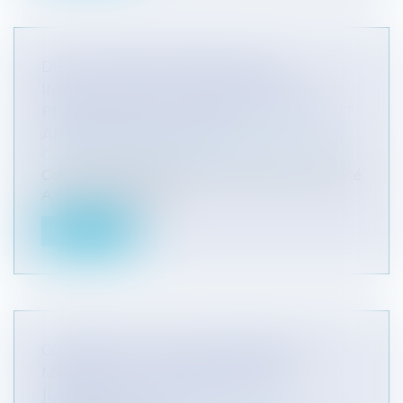
DÉLIT D'EXPLOITATION D'UNE
INSTALLATION CLASSÉE POUR LA
PROTECTION DE L'ENVIRONNEMENT ET
APPLICATION DE LA LOI
Collectivités
/
Environnement
/
Environnement
Cass. crim., 5 janv. 2021, n° 20-80.972 La société
A.S.O., située dans le...
Lire la suite
CONTENTIEUX DISCIPLINAIRE DES
MÉDECINS : LA QUALIFICATION
JURIDIQUE DU CERTIFICAT DE