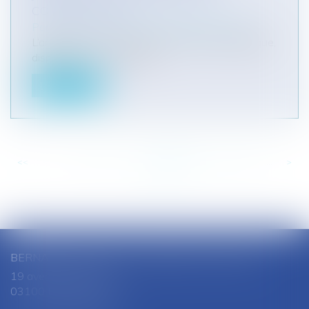
COMPLAISANCE
Particuliers
/
Santé
/
Responsabilité médicale
L’article R. 4127-28 du code de la santé publique,
dispose que : « La délivra...
Lire la suite
<<
<
...
176
177
178
179
180
181
182
...
>
>>
BERNARD SOUTHON - ANNE AMET SOUTHON
19 avenue Jules Ferry
03100 MONTLUCON