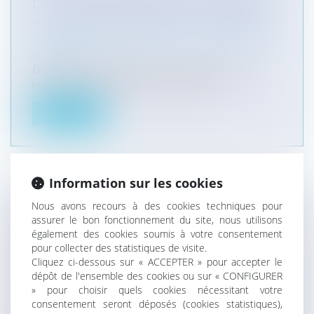
DU COMITÉ CONSULTATIF : ATTENTION
À LA NON INTERRUPTION DES DÉLAIS !
Collectivités
/
Marchés publics
/
Contestation et
contentieux
Dans un arrêt du 15 mars 2021 rendu sous le
numéro 20 MA 01853, la cour admin...
Lire la suite
Information sur les cookies
CONTENTIEUX DISCIPLINAIRE DES
Nous avons recours à des cookies techniques pour
assurer le bon fonctionnement du site, nous utilisons
MÉDECINS : UN PRATICIEN NE PEUT
également des cookies soumis à votre consentement
PAS SE PRÉVALOIR DE DIFFICULTÉS
pour collecter des statistiques de visite.
PARTICULIÈRES DANS LA
Cliquez ci-dessous sur « ACCEPTER » pour accepter le
TRANSMISSION D'UN DOSSIER MÉDICAL
dépôt de l'ensemble des cookies ou sur « CONFIGURER
» pour choisir quels cookies nécessitant votre
Particuliers
/
Santé
/
Responsabilité médicale
consentement seront déposés (cookies statistiques),
L’article L. 1111-7 du code de la santé publique,