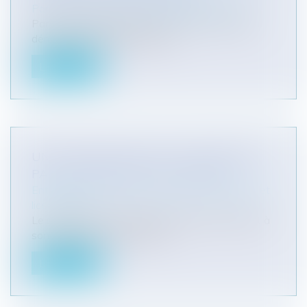
Particuliers
/
Santé
/
Responsabilité médicale
Par deux arrêts récents, la Cour de cassation a
démontré qu’elle entendait fa...
Lire la suite
UNE CONVOCATION À UN ENTRETIEN
PAR CHRONOPOST EST VALABLE
Entreprises
/
Ressources humaines
/
Discipline et
licenciement
Le salarié d'une compagnie aérienne reprochait à
son employeur de l'avoir con...
Lire la suite