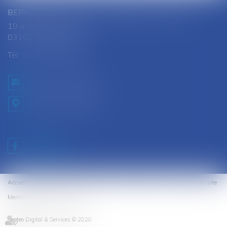
BERNARD SOUTHON - ANNE AMET SOUTHON
19 avenue Jules Ferry
03100 MONTLUCON
Tél :
04 70 28 08 68
NOUS CONTACTER
NOUS LOCALISER
Accueil
Cabinet
Équipe
Expertises
Honoraires
Contact
Plan du site
Mentions légales
Articles
Septeo Digital & Services © 2020