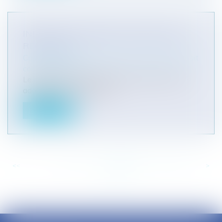
INITIATIVE CITOYENNE: ADOPTION DU
RÈGLEMENT
Collectivités
/
International
/
Droit Européen / Droit
communautaire
Le règlement relatif à l’initiative citoyenne a été
adopté par le Parlement e...
Lire la suite
<<
<
...
714
715
716
717
718
719
720
...
>
>>