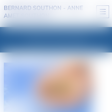
BERNARD SOUTHON - ANNE
Ouvri
AMET SOUTHON
le
men
LES ACTUALITÉS