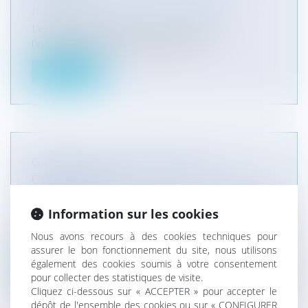
Particuliers
/
Emploi
/
Contrat de travail
Le médecin du travail ne peut constater
l'inaptitude médicale du salarié à so...
Lire la suite
GRENELLE 2 ET IMMOBILIER: LA
COPROPRIÉTÉ
Entreprises
/
Gestion de l'entreprise
/
Construction
Immobilier
Information sur les cookies
Les normes techniques applicables en matière de
Nous avons recours à des cookies techniques pour
consommation d'énergie ont ét...
assurer le bon fonctionnement du site, nous utilisons
également des cookies soumis à votre consentement
Lire la suite
pour collecter des statistiques de visite.
Cliquez ci-dessous sur « ACCEPTER » pour accepter le
dépôt de l'ensemble des cookies ou sur « CONFIGURER