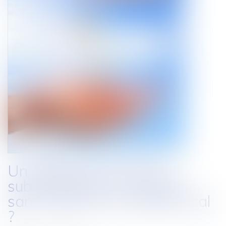
Un département peut-il
subventionner un syndicat
sans justifier d'un intérêt local
?