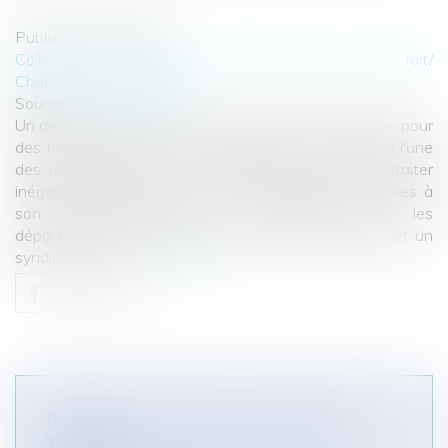
Publié le :
01/03/2011
Collectivités
/
Finances locales
/
Fiscalité/ Gestion de fait/
Chambre des Comptes
Source :
www.eurojuris.fr
Un département ne saurait accorder des subventions pour
des motifs politiques ou pour apporter un soutien à l'une
des parties dans un conflit collectif du travail, ni traiter
inégalement des structures locales également éligibles à
son aide.L'attribution de subventions par les
départements Un département peut-il subventionner un
syndicat sans ju...
Lire la suite
MÉDECIN DU TRAVAIL ET MÉDECIN
TRAITANT