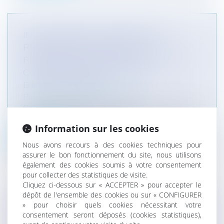
INVESTISSEMENT IMMOBILIER EN
RÉSIDENCE DE SERVICES ET
RESPONSABILITÉS DU NOTAIRE ET DU
CONSEILLER EN IMMOBILIER
D’INVESTISSEMENT
Particuliers
/
Patrimoine
/
Gestion
Certaines opérations immobilières donnent lieu à
un important contentieux mêl...
Information sur les cookies
Lire la suite
Nous avons recours à des cookies techniques pour
assurer le bon fonctionnement du site, nous utilisons
également des cookies soumis à votre consentement
pour collecter des statistiques de visite.
Cliquez ci-dessous sur « ACCEPTER » pour accepter le
dépôt de l'ensemble des cookies ou sur « CONFIGURER
BAIL COMMERCIAL: CLAUSE
» pour choisir quels cookies nécessitant votre
consentement seront déposés (cookies statistiques),
RÉSOLUTOIRE ET MAUVAISE FOI DU