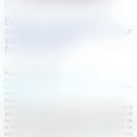
Exclusion de garantie et
condition de la garantie, retour
sur une distinction
fondamentale
Auteurs : GAUVIN Ludovic, VIEIRA Karen
Publié le :
02/08/2022
Particuliers
/
Patrimoine
/
Assurances
Entreprises
/
Gestion de l'entreprise
/
Construction
Immobilier
Source :
www.eurojuris.fr
Le contentieux relatif à la distinction entre l’exclusion de la
garantie de l’assureur et la condition de sa mise en œuvre
ne cesse d’occuper les juridictions, compte tenu parfois de
la difficulté à distinguer clairement ces deux notions en
pratique. Or, cette distinction est primordiale. En effet, alors