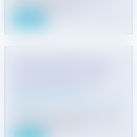
Le contentieux relatif à la distinction entre
l’exclusion de la garantie de l...
Lire la suite
LES MODALITÉS D'EXERCICE DES
CLAUSES DE RÉVISION DU PRIX DES
CONTRATS DE CONSTRUCTION DE
MAISONS INDIVIDUELLES AVEC
FOURNITURE DE PLAN
Particuliers
/
Patrimoine
/
Construction
Entreprises
/
Gestion de l'entreprise
/
Construction
Immobilier
Les circonstances économiques actuelles, dans
un contexte d’inflation du coût...