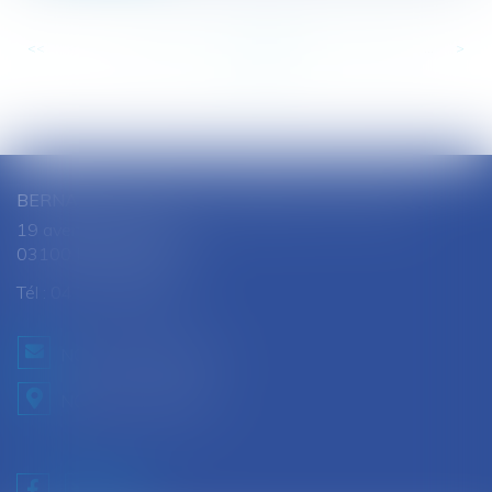
<<
<
...
137
138
139
140
141
142
143
...
>
>>
BERNARD SOUTHON - ANNE AMET SOUTHON
19 avenue Jules Ferry
03100 MONTLUCON
Tél :
04 70 28 08 68
NOUS CONTACTER
NOUS LOCALISER