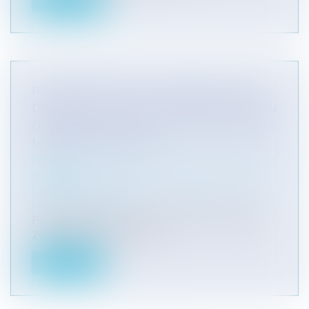
Lire la suite
RECOURS ENTRE CO-OBLIGÉS : POINT
DE DÉPART DU DÉLAI DE PRESCRIPTION
DIFFÉRENT ENTRE MARCHÉS PRIVÉS ET
MARCHÉS PUBLICS !
Entreprises
/
Gestion de l'entreprise
/
Construction
Immobilier
Collectivités
/
Urbanisme
/
Ouvrages et travaux
publics/Construction
Pour rappel, par trois arrêts rendus le 16 janvier
2020 (Cass., 3ème civ., 16...
Lire la suite