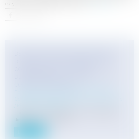
que, sauf en matière d’assurance obl...
Lire la suite
DÉONTOLOGIE DES PROFESSIONNELS
DE SANTÉ : LES PRATICIENS DOIVENT
COMMUNIQUER AU CONSEIL
DÉPARTEMENTAL DE L'ORDRE LEURS
CONTRATS D'EXERCICE
Particuliers
/
Santé
/
Responsabilité médicale
Collectivités
/
Services publics
/
Fonction publique
/ Personnel administratif
L’article L. 4113-9 du code de la santé publique,
dispose que : « Les méde...
Lire la suite