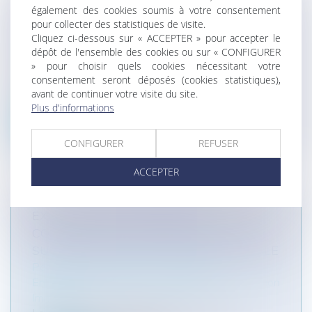
également des cookies soumis à votre consentement
QUELQUES RAPPELS UTILES SUR LA
pour collecter des statistiques de visite.
NOTION DE TROUBLES ANORMAUX DU
Cliquez ci-dessous sur « ACCEPTER » pour accepter le
VOISINAGE
dépôt de l'ensemble des cookies ou sur « CONFIGURER
Particuliers
/
Patrimoine
/
Immobilier / Logement
» pour choisir quels cookies nécessitant votre
consentement seront déposés (cookies statistiques),
Par définition, l'action fondée sur un trouble
avant de continuer votre visite du site.
anormal du voisinage est une a...
Plus d'informations
Lire la suite
CONFIGURER
REFUSER
ACCEPTER
EXCLUSION DE GARANTIE ET
CONDITION DE LA GARANTIE, RETOUR
SUR UNE DISTINCTION FONDAMENTALE
Particuliers
/
Patrimoine
/
Assurances
Entreprises
/
Gestion de l'entreprise
/
Construction
Immobilier