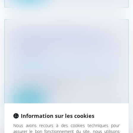
VERS UN ÉLARGISSEMENT DE LA
RESPONSABILITÉ DÉLICTUELLE DES
ASSUREURS VIS-À-VIS DES MAÎTRES DE
L'OUVRAGE ?
Particuliers
/
Patrimoine
/
Assurances
Entreprises
/
Gestion de l'entreprise
/
Gestion des
risques et sécurité
Cass., 2ème civ., 31 mars 2022, n° 20-17.662
Face à la multiplication des...
Lire la suite
Information sur les cookies
Nous avons recours à des cookies techniques pour
assurer le bon fonctionnement du site, nous utilisons