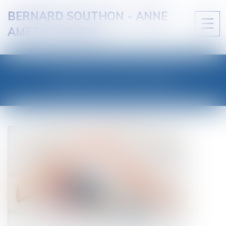
BERNARD SOUTHON - ANNE
Ouvri
AMET SOUTHON
le
men
LES ACTUALITÉS