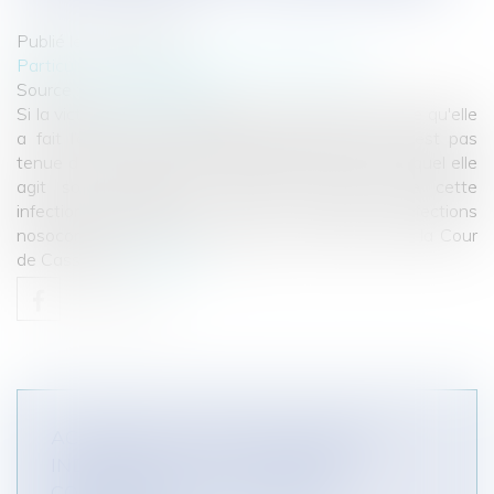
Publié le :
24/02/2011
Particuliers
/
Santé
/
Responsabilité médicale
Source :
www.eurojuris.fr
Si la victime est tenue d'apporter la preuve formelle qu'elle
a fait l’objet d'une infection nosocomiale, elle n'est pas
tenue de démontrer que l'établissement contre lequel elle
agit soit de manière certaine à l'origine de cette
infection.Indemnisation des victimes d'infections
nosocomiales Par un arrêt rendu le 17 juin 2010, la Cour
de Cassati...
Lire la suite
ACCIDENT DE LA CIRCULATION ET
INDEMNISATION DU DOMMAGE
CORPOREL PAR L'ASSUREUR