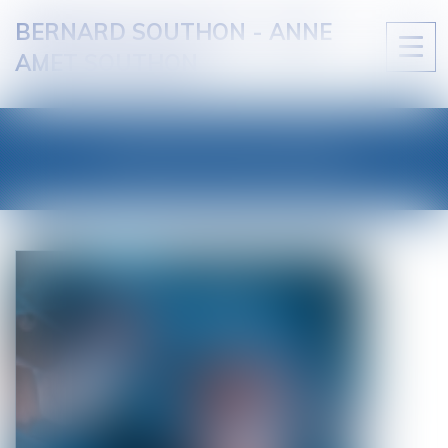
BERNARD SOUTHON - ANNE
Ouvri
AMET SOUTHON
le
men
LES ACTUALITÉS