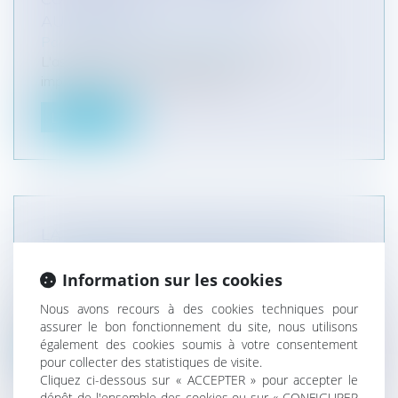
AUTOMOBILE
Particuliers
/
Civil / Pénal
/
Victimes
L'assureur d'un véhicule terrestre à moteur
impliqué dans un accident de la c...
Lire la suite
LA CHARGE DE L'ERREUR DU JUGE
Particuliers
/
Civil / Pénal
/
Procédure pénale /
Procédure civile
Information sur les cookies
Dans toutes les instances, le juge condamne la
Nous avons recours à des cookies techniques pour
partie tenue aux dépens ou, à...
assurer le bon fonctionnement du site, nous utilisons
également des cookies soumis à votre consentement
Lire la suite
pour collecter des statistiques de visite.
Cliquez ci-dessous sur « ACCEPTER » pour accepter le
dépôt de l'ensemble des cookies ou sur « CONFIGURER