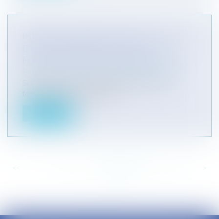
INFECTION NOSOCOMIALE: PLURALITÉ
D'ÉTABLISSEMENTS DE SANTÉ
POTENTIELLEMENT RESPONSABLES
Particuliers
/
Santé
/
Responsabilité médicale
Si la victime est tenue d'apporter la preuve
formelle qu'elle a fait l’objet...
Lire la suite
<<
<
...
715
716
717
718
719
720
721
...
>
>>