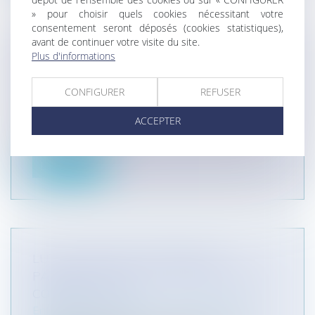
» pour choisir quels cookies nécessitant votre
consentement seront déposés (cookies statistiques),
avant de continuer votre visite du site.
COMMUNICATION DU TESTAMENT PAR
Plus d'informations
LE NOTAIRE, AUX HÉRITIERS MÊME
EXHÉRÉDÉS
CONFIGURER
REFUSER
Particuliers
/
Famille
/
Successions
ACCEPTER
Si le notaire est tenu d’aviser les légataires, il est
admis qu’il n’est pas...
Lire la suite
LUTTE CONTRE LE RETARD DE
PAIEMENT DANS LES TRANSACTIONS
COMMERCIALES
Entreprises
/
Contentieux
/
Voies d'exécution