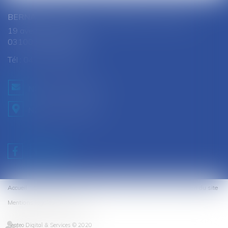
BERNARD SOUTHON - ANNE AMET SOUTHON
19 avenue Jules Ferry
03100 MONTLUCON
Tél :
04 70 28 08 68
NOUS CONTACTER
NOUS LOCALISER
Accueil
Cabinet
Équipe
Expertises
Honoraires
Contact
Plan du site
Mentions légales
Articles
Septeo Digital & Services © 2020