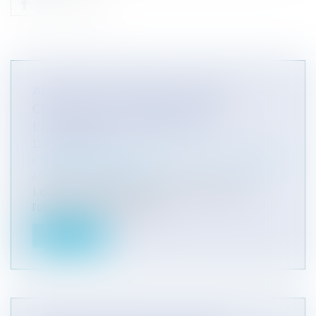
ACCIDENT DE SERVICE : QUAND
COMMENCE LE VERSEMENT DE
L’ALLOCATION TEMPORAIRE
D’INVALIDITÉ ?
Collectivités
/
Services publics
/
Fonction publique
/ Personnel administratif
L’article 2 du décret du 2 mai 2005 relatif à
l'attribution de l'allocation t...
Lire la suite