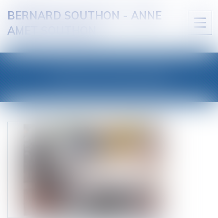
BERNARD SOUTHON - ANNE
Ouvri
AMET SOUTHON
le
men
LES ACTUALITÉS