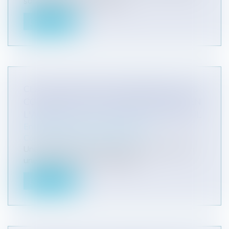
santé publique, il incombe au...
Lire la suite
CLAUSE DE NON-CONCURRENCE : DES
CONDITIONS SONT REQUISES MÊME EN
L'ABSENCE D'UN CONTRAT DE TRAVAIL
Entreprises
/
Gestion de l'entreprise
/
Communication et vie sociale
Une clause de non-concurrence doit comporter
une limitation spatio-temporelle...
Lire la suite