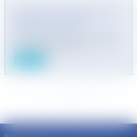
LA PROTECTION DU DOMAINE PUBLIC
MARITIME : L'INTERVENTION
INDISPENSABLE DU JUGE
Collectivités
/
Environnement
/
Environnement
Dans une décision du 14 juin 2022 rendue sous
le numéro 455 050, les 8° et 3°...
Lire la suite
<<
<
...
140
141
142
143
144
145
146
...
>
>>
BERNARD SOUTHON - ANNE AMET SOUTHON