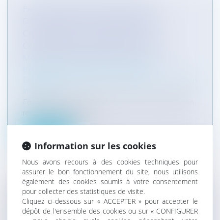
FAIRE CONSTRUIRE SA MAISON
D'HABITATION ENTRE RÊVE ET
CAUCHEMAR : LE RECOURS AU
CONTRAT DE CONSTRUCTION DE
MAISON INDIVIDUELLE (CCMI)
Particuliers
/
Patrimoine
/
Construction
Entreprises
/
Gestion de l'entreprise
/
Construction
Immobilier
Faire construire sa maison, sa villa ou son pavillon
reste un objectif priori...
Lire la suite
Information sur les cookies
Nous avons recours à des cookies techniques pour
assurer le bon fonctionnement du site, nous utilisons
également des cookies soumis à votre consentement
pour collecter des statistiques de visite.
INTERDICTION DES TERRASSES
Cliquez ci-dessous sur « ACCEPTER » pour accepter le
CHAUFFÉES SUR LE DOMAINE PUBLIC
dépôt de l'ensemble des cookies ou sur « CONFIGURER