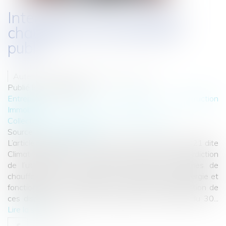
Interdiction des terrasses
chauffées sur le domaine
public
Auteur : VARRON CHARRIER Capucine
Publié le :
04/07/2022
Entreprises
/
Gestion de l'entreprise
/
Construction
Immobilier
Collectivités
/
Environnement
/
Environnement
Source :
www.eurojuris.fr
L’article 181 de la loi n° 2021-1104 du 22 août 2021 dite
Climat et Résilience avait posé le principe de l’interdiction
de l’utilisation sur le domaine public de systèmes de
chauffage ou de climatisation consommant de l’énergie et
fonctionnant en extérieur. Les conditions d’application de
ces dispositions ont été précisées par le décret du 30...
Lire la suite