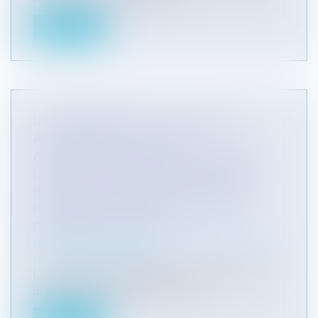
Lire la suite
UNE COMMUNE N’A PAS À ÊTRE
AUTORISÉE PAR LE JUGE
ADMINISTRATIF POUR DEMANDER À
L’ETAT LE CONCOURS DE LA FORCE
PUBLIQUE, LORSQU’ELLE SOUHAITE
PROCÉDER À L’EXÉCUTION D’UNE
DÉCISION DE JUSTICE !
Collectivités
/
Contentieux
/
Tribunal administratif/
Procédure administrative
La commune de Colombes avait consenti à une
association d’architecture autogé...