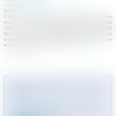
Entreprises
/
Contentieux
/
Voies d'exécution
Source :
www.eurojuris.fr
Il est constant qu’en droit, la caution bénéficie de deux
recours : Un recours personnel prévu par l’article 2305 du
code civil ; Un recours subrogatoire prévu par l’article 2306
du même code. L’article 2305 prévoit que « La caution qui
a payé a son recours contre le débiteur principal, soit que
le cautionnement ait été donné au su...
Lire la suite
ENSEMBLE IMMOBILIER UNIQUE : MODE
D’EMPLOI
Collectivités
/
Urbanisme
/
Permis de construire/
Documents d'urbanisme
Permis unique ou permis distinct : quels sont les