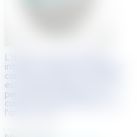
L’action en dommages et
intérêts initiée par le débiteur
contre le créancier principal
est indépendante du recours
personnel engagé par la
caution sur le fondement de
l'article 2305
Auteur : BACLE Florent
Publié le :
29/11/2016