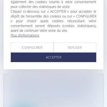
également des cookies soumis à votre consentement
RENOUVELLEMENT DU BAIL
pour collecter des statistiques de visite.
COMMERCIAL : UNE IMMATRICULATION
Cliquez ci-dessous sur « ACCEPTER » pour accepter le
RÉGULIÈRE AU RCS EST
dépôt de l'ensemble des cookies ou sur « CONFIGURER
» pour choisir quels cookies nécessitant votre
INDISPENSABLE !
consentement seront déposés (cookies statistiques),
Entreprises
/
Gestion de l'entreprise
/
avant de continuer votre visite du site.
Communication et vie sociale
Plus d'informations
L’article L. 145-1 du Code de commerce
conditionne l’application du statut de...
CONFIGURER
REFUSER
Lire la suite
ACCEPTER
COPROPRIÉTÉ : ÉQUIPEMENT COMMUN
ET PARTICIPATION AUX CHARGES
Particuliers
/
Patrimoine
/
Copropriété et voisinage
Peu importe qu'un copropriétaire n'utilise jamais
un équipement commun, dès l...