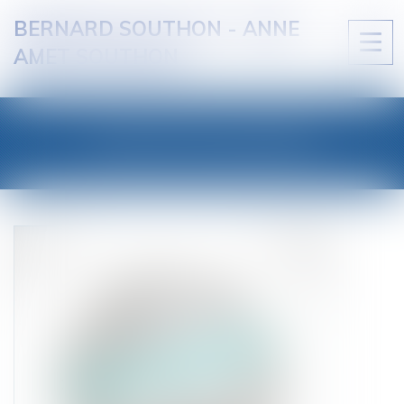
BERNARD SOUTHON - ANNE
Ouvri
AMET SOUTHON
le
men
LES ACTUALITÉS