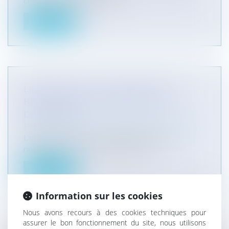
critères permettant au péti...
Lire la suite
LICENCIEMENT ET INDEMNITÉS: UN
RÉFÉRENTIEL D’INDEMNISATION
DISCUTABLE
Particuliers
/
Emploi
/
Licenciements / Démission
L’article 1235-1 du code du travail précise
notamment que le Conseil de prud’...
Lire la suite
Information sur les cookies
Nous avons recours à des cookies techniques pour
assurer le bon fonctionnement du site, nous utilisons