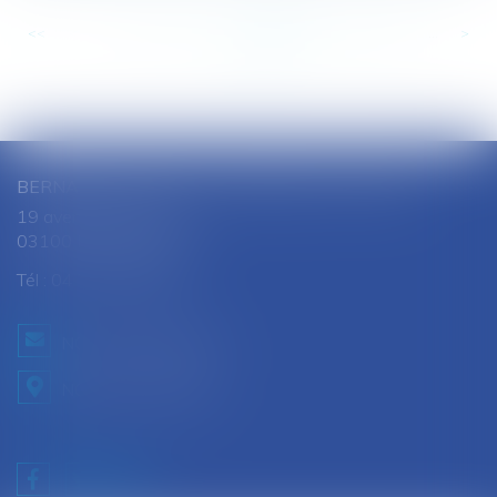
<<
<
...
371
372
373
374
375
376
377
...
>
>>
BERNARD SOUTHON - ANNE AMET SOUTHON
19 avenue Jules Ferry
03100 MONTLUCON
Tél :
04 70 28 08 68
NOUS CONTACTER
NOUS LOCALISER