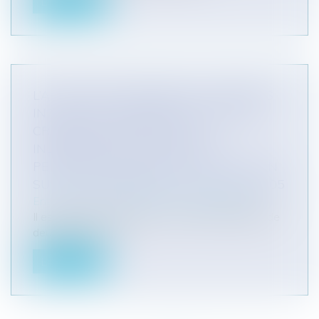
Lire la suite
L’ACTION EN DOMMAGES ET INTÉRÊTS
INITIÉE PAR LE DÉBITEUR CONTRE LE
CRÉANCIER PRINCIPAL EST
INDÉPENDANTE DU RECOURS
PERSONNEL ENGAGÉ PAR LA CAUTION
SUR LE FONDEMENT DE L'ARTICLE 2305
Entreprises
/
Contentieux
/
Voies d'exécution
Il est constant qu’en droit, la caution bénéficie de
deux recours : Un...
Lire la suite