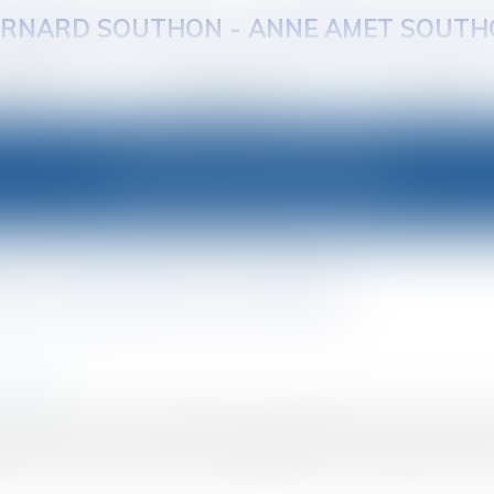
RNARD SOUTHON - ANNE AMET SOUT
QUIPE
EXPERTISES
ACTUS
LES ACTUALITÉS
t la violence au travail
nciement
 violence au travail, arrêtées au printemps dans un accord en
èlement et violence au travail: publication de l'arrêtéL’arrêté d