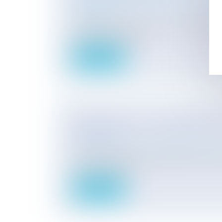
Entreprises
/
Ressources humaines
/
Disci
licenciement
Les mesures de prévention contre le harcè
violence au travail, ar...
Lire la suite
PERMIS BLANC - AMÉNAGEMENT 
CONDUIRE
Particuliers
/
Civil / Pénal
/
Permis de condu
En cas de suspension administrative du pe
celle-ci n'est pas...
Lire la suite