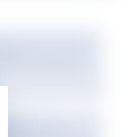
ION DU FERMIER EXPROPRIÉ POUR
NISME
n de l'entreprise
/
Construction Immobilier
e fermier dont le bail a été rompu par le
ES RÉCLAMATIONS DES
RS DANS L'UNION EUROPÉENNE