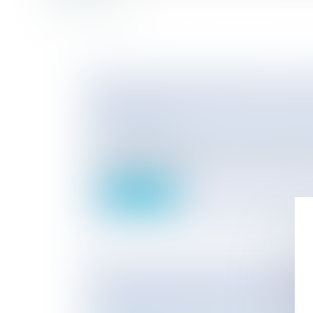
PENSION DE RÉVERSION DU CONJ
SURVIVANT
Particuliers
/
Emploi
/
Retraite / Epargne sa
La pension de réversion est une partie de l
bénéficiait ou aur...
Lire la suite
LUTTE CONTRE LE HARCÈLEMENT
VIOLENCE AU TRAVAIL