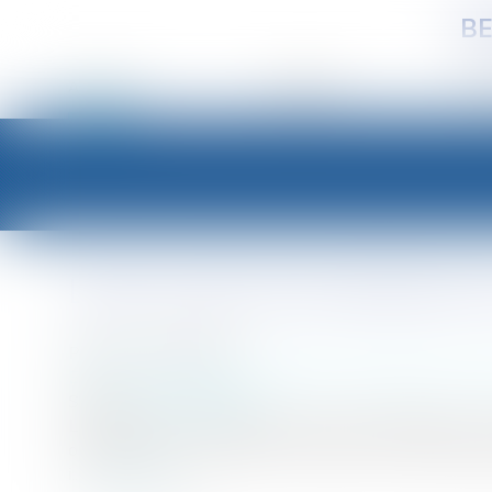
BE
ACCUEIL
CABINET
É
Lutte contre le harcèlement e
Publié le :
18/08/2010
Entreprises
/
Ressources humaines
/
Discipline et lice
Source :
www.eurojuris.fr
Les mesures de prévention contre le harcèlement et la
obligatoires par un arrêté du ministère du Travail.Harc
i...
Lire la suite