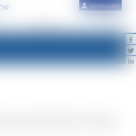
HON
ESPACE CLIENT
HONORAIRES
CONTACT
tre tous les syndicats et le patronat, ont été rendues
u 23 juillet 2010 portant extension d'un accord national