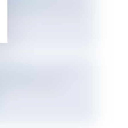
mmation
/
Distribution
 de la Commission Européenne relative à
ET INDEMNITÉ D'OCCUPATION
moine
/
Gestion
cation fait de l'adjudicataire le
et...