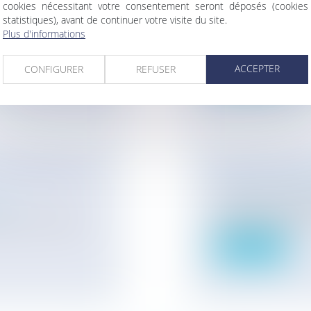
cookies nécessitant votre consentement seront déposés (cookies
pline et
Particuliers
/
Conso
statistiques), avant de continuer votre visite du site.
La recommandation
Plus d'informations
lement et la
l'utilisation d'une...
Lire la suite
ACCEPTER
CONFIGURER
REFUSER
DE PERMIS DE
ADJUDICATION 
Particuliers
/
Patri
Le jugement d'adjudi
ire
propriétaire du bien 
rmis de conduire,
Lire la suite