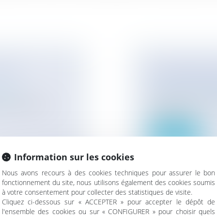
OINT
L'INDEMNISAT
CAUSE D'URBA
lariale
Entreprises
/
Gestio
a retraite dont
La loi précise que l
bailleur pour c...
Lire la suite
Information sur les cookies
Nous avons recours à des cookies techniques pour assurer le bon
fonctionnement du site, nous utilisons également des cookies soumis
à votre consentement pour collecter des statistiques de visite.
 ET LA
CLASSEMENT D
Cliquez ci-dessous sur « ACCEPTER » pour accepter le dépôt de
CONSOMMATEU
l'ensemble des cookies ou sur « CONFIGURER » pour choisir quels