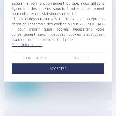
seulement de conseiller utilement...
assurer le bon fonctionnement du site, nous utilisons
également des cookies soumis à votre consentement
Lire la suite
pour collecter des statistiques de visite.
Cliquez ci-dessous sur « ACCEPTER » pour accepter le
dépôt de l'ensemble des cookies ou sur « CONFIGURER
» pour choisir quels cookies nécessitant votre
consentement seront déposés (cookies statistiques),
avant de continuer votre visite du site.
Plus d'informations
PUBLICATION DE LA LOI
RÉORGANISANT LE MARCHÉ DE
CONFIGURER
REFUSER
L'ÉLECTRICITÉ
Entreprises
/
Marketing et ventes
/
Concurrence
ACCEPTER
La loi du 7 décembre 2010 portant nouvelle
organisation du marché de l'électr...
Lire la suite