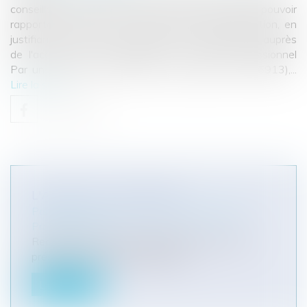
conseiller utilement l'acquéreur, mais également de pouvoir
rapporter la preuve qu'il a satisfait à cette obligation, en
justifiant du fait qu'il a sollicité les renseignements auprès
de l'acquéreur. Responsabilité du vendeur professionnel
Par un arrêt du 28 octobre 2010 (pourvoi 09-16913),...
Lire la suite
L'AVOCAT ET LA PREUVE
Particuliers
/
Civil / Pénal
/
Procédure pénale /
Procédure civile
Recherche de preuve, appréciation des actes
présentés, recueil d’attestations...
Lire la suite