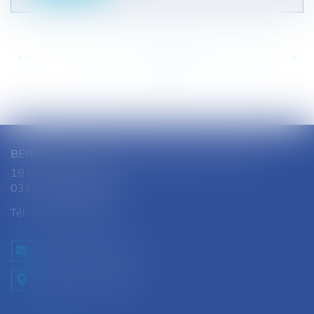
<<
<
...
730
731
732
733
734
735
736
...
>
>>
BERNARD SOUTHON - ANNE AMET SOUTHON
19 avenue Jules Ferry
03100 MONTLUCON
Tél :
04 70 28 08 68
NOUS CONTACTER
NOUS LOCALISER