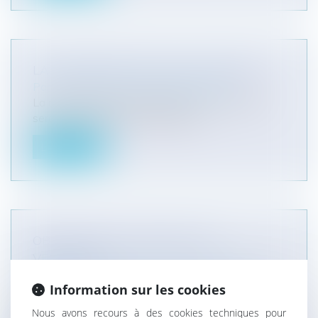
LA RÉMUNÉRATION DES STAGIAIRES
Particuliers
/
Emploi
/
Contrat de travail
La rémunération des stagiaires 2011 minimale
sera de 417,09 euros par mois po...
Lire la suite
OBLIGATION DE CONSEIL DES
VENDEURS
Entreprises
/
Marketing et ventes
/
Publicité/
Information sur les cookies
marketing
Il appartient au vendeur professionnel non
Nous avons recours à des cookies techniques pour