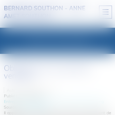
BERNARD SOUTHON - ANNE
Ouvri
AMET SOUTHON
le
men
LES ACTUALITÉS
Obligation de conseil des
vendeurs
Auteur : VOITELLIER Thierry
Publié le :
08/12/2010
Entreprises
/
Marketing et ventes
/
Publicité/ marketing
Source :
www.eurojuris.fr
Il appartient au vendeur professionnel non seulement de