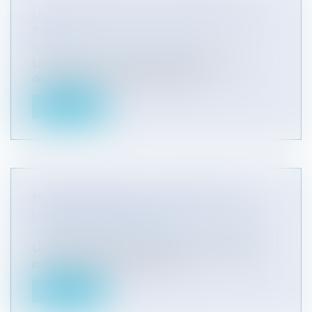
UN LIVRE VERT SUR L'AVENIR DE LA
TVA
Entreprises
/
Finances
/
Fiscalité
La Commission européenne a publié, le 1er
décembre, un Livre vert sur l’aveni...
Lire la suite
PHOTOVOLTAÏQUE : SUSPENSION DE
L'OBLIGATION D'ACHAT
Collectivités
/
Environnement
/
Environnement
Le Premier ministre François Fillon a présidé ce
jeudi 2 décembre 2010 une ré...
Lire la suite