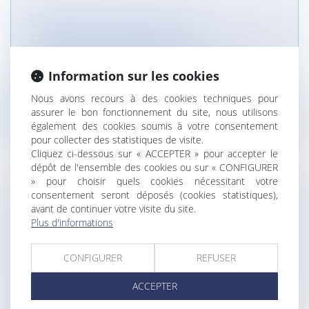
GARANTIE RC DÉCENNALE ET
DÉSORDRES ÉVOLUTIFS
Particuliers
/
Patrimoine
/
Construction
Cass, 3ème civ, 25 mai 2023, n° 22-13.410 Les
Information sur les cookies
époux Y-N ont souscrit une a...
Nous avons recours à des cookies techniques pour
assurer le bon fonctionnement du site, nous utilisons
Lire la suite
également des cookies soumis à votre consentement
pour collecter des statistiques de visite.
Cliquez ci-dessous sur « ACCEPTER » pour accepter le
dépôt de l'ensemble des cookies ou sur « CONFIGURER
» pour choisir quels cookies nécessitant votre
consentement seront déposés (cookies statistiques),
CARACTÈRE MANIFESTEMENT EXCESSIF
avant de continuer votre visite du site.
DES PÉNALITÉS ET GROUPEMENT
Plus d'informations
SOLIDAIRE
Collectivités
/
Marchés publics
/
Contestation et
CONFIGURER
REFUSER
contentieux
1- On sait que le juge administratif dispose d’un
ACCEPTER
pouvoir de modulation des p...