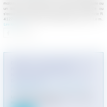
malade ou d'un blessé en péril ou, informé qu'un malade ou
un blessé est en péril, doit lui porter assistance ou
s'assurer qu'il reçoit les soins nécessaires ». Puis l’article R.
4127-33 du même code, dispose quant à lui que : « Le m...
Lire la suite
DÉCISION DU 29 SEPTEMBRE 2022 : LE
RAPPEL DE L’EXIGENCE DE LA
NOTIFICATION PRÉALABLE DES ACTES
DE PROCÉDURE
Particuliers
/
Civil / Pénal
/
Procédure pénale /
Procédure civile
La notification préalable des actes de procédure
aux représentants de la part...