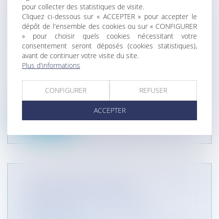
pour collecter des statistiques de visite.
PROCÉDER À L'EXAMEN D'UN PATIENT,
Cliquez ci-dessous sur « ACCEPTER » pour accepter le
AU MOTIF QUE L'ÉTABLISSEMENT NE
dépôt de l'ensemble des cookies ou sur « CONFIGURER
PEUT ASSURER INTÉGRALEMENT LA
» pour choisir quels cookies nécessitant votre
PRISE EN CHARGE
consentement seront déposés (cookies statistiques),
avant de continuer votre visite du site.
Particuliers
/
Santé
/
Responsabilité médicale
Plus d'informations
Collectivités
/
Contentieux
/
Responsabilité
administrative
L’article R. 4127-9 du code de la santé publique,
CONFIGURER
REFUSER
dispose que : « Tout médeci...
ACCEPTER
Lire la suite
LE BAIL EMPHYTÉOTIQUE
ADMINISTRATIF ET LE BAIL
EMPHYTÉOTIQUE : DES FRÈRES