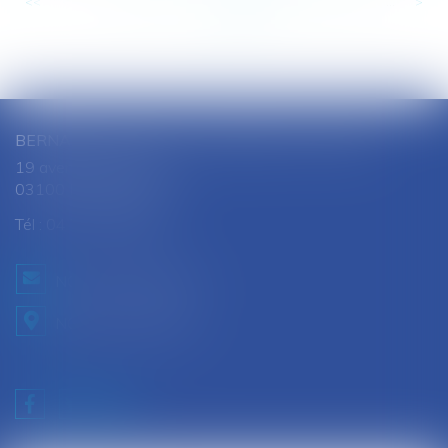
<<
<
...
125
126
127
128
129
130
131
...
>
>>
BERNARD SOUTHON - ANNE AMET SOUTHON
19 avenue Jules Ferry
03100 MONTLUCON
Tél :
04 70 28 08 68
NOUS CONTACTER
NOUS LOCALISER