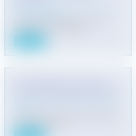
ÉTRANGERS ?
Collectivités
/
Urbanisme
/
Permis de construire/
Documents d'urbanisme
Le bail emphytéotique administratif, prévu à
l'article L 1311 – 2 du code gén...
Lire la suite
BAIL COMMERCIAL, NULLITÉ DE LA
CLAUSE D'INDEXATION DES LOYERS : LA
COUR DE CASSATION RÉSISTE FERME
Entreprises
/
Gestion de l'entreprise
/
Construction
Immobilier
La loi sur les baux commerciaux prévoit la révision
du loyer commercial afin...
Lire la suite