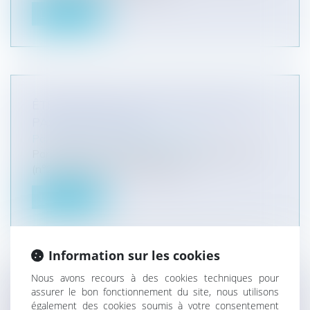
Lire la suite
ÊTRE TÉMOIN D’UN ATTENTAT N’EST
PAS ÊTRE VICTIME
Particuliers
/
Civil / Pénal
/
Victimes
Par plusieurs arrêts rendus le 27 octobre 2022
(n°21-24.424, 21-24.425 et 21....
Lire la suite
Information sur les cookies
Nous avons recours à des cookies techniques pour
UN PRATICIEN D'UN SERVICE
assurer le bon fonctionnement du site, nous utilisons
D'URGENCE NE PEUT REFUSER DE
également des cookies soumis à votre consentement