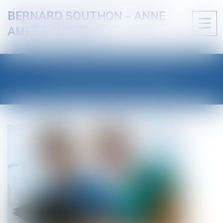
BERNARD SOUTHON - ANNE
Ouvri
AMET SOUTHON
le
men
LES ACTUALITÉS