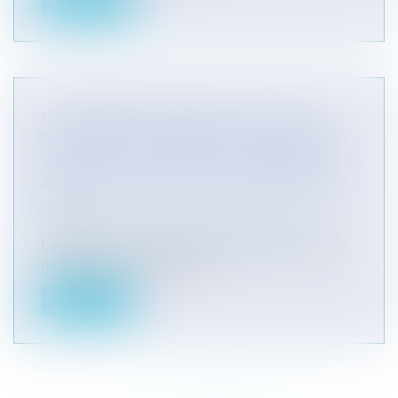
LA GARANTIE D'ÉVICTION EST UNE
GARANTIE APPLICABLE À TOUTES LES
VENTES ET TROUVE SON FONDEMENT
AUX ARTICLES 1625 ET 1626 DU CODE
CIVIL
Particuliers
/
Consommation
/
Procédures
Le premier de ces textes dispose que le vendeur
doit garantir à l'acquéreur «...
Lire la suite