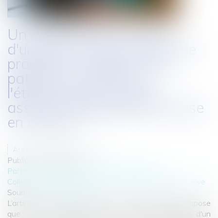
Un praticien d'un service
d'urgence ne peut refuser de
procéder à l'examen d'un
patient, au motif que
l'établissement ne peut
assurer intégralement la prise
en charge
Auteur : PORCHET Thomas
Publié le :
13/01/2023
Particuliers
/
Santé
/
Responsabilité médicale
Collectivités
/
Contentieux
/
Responsabilité administrative
Source :
www.eurojuris.fr
L’article R. 4127-9 du code de la santé publique, dispose
que : « Tout médecin qui se trouve en présence d'un