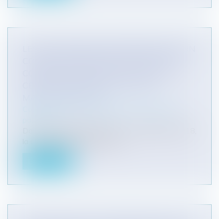
LES CONDITIONS D'INTERVENTION D'UN
COMITÉ D'HYGIÈNE DE SÉCURITÉ DES
CONDITIONS DE TRAVAIL DANS UN
CENTRE HOSPITALIER : PAS DE
MARCHÉS PUBLICS
Collectivités
/
Marchés publics
/
Procédure de
passation
Dans une instance rendue le 27 septembre 2018,
la cour d'appel d'Amiens est v...
Lire la suite