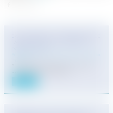
BAIL COMMERCIAL : INDEMNISATION DE
LA PERTE DU DROIT AU MAINTIEN
DANS LES LIEUX
Entreprises
/
Gestion de l'entreprise
/
Construction
Immobilier
Par un arrêt du 17 juin 2021 n° 19-21.132, la
Cour de cassation se prononce à...
Lire la suite