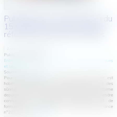
Publication de l’ordonnance du
15 septembre 2021 portant
réforme du droit des sûretés
Auteur : DROUINEAU 1927
Publié le :
22/09/2021
Entreprises
/
Gestion de l'entreprise
/
Gestion des risques
et sécurité
Source :
www.eurojuris.fr
Pour rappel, depuis la loi PACTE, le gouvernement est
habilité à légiférer par voie d’ordonnance le droit des
sûretés. Ainsi, le monde juridique attendait cette réforme
depuis janvier 2021, depuis qu’il a eu l’occasion de prendre
connaissance de l’avant-projet d’ordonnance et de
formuler des observations sur ce dernier. L'ordonnance
n°2021-119...
Lire la suite