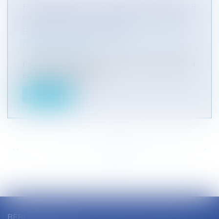
PUBLICATION DE L’ORDONNANCE DU 15
SEPTEMBRE 2021 PORTANT RÉFORME
DU DROIT DES SÛRETÉS
Entreprises
/
Gestion de l'entreprise
/
Gestion des
risques et sécurité
Pour rappel, depuis la loi PACTE, le gouvernement
est habilité à légiférer pa...
Lire la suite
<<
<
...
160
161
162
163
164
165
166
...
>
>>
BERNARD SOUTHON - ANNE AMET SOUTHON