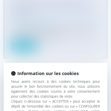
SIGNATURE DU 1ER ACCORD SUR LE
TÉLÉTRAVAIL DANS LA FONCTION
PUBLIQUE
Collectivités
/
Services publics
/
Fonction publique
/ Personnel administratif
Le 13 juillet 2021 a été signé le premier accord
relatif à la mise en œuvre d...
Lire la suite
Information sur les cookies
ABUS DE POSITION DOMINANTE ET
Nous avons recours à des cookies techniques pour
PRIX EXCESSIFS : LA COUR DE
assurer le bon fonctionnement du site, nous utilisons
CASSATION INVALIDE LA DOCTRINE DE
également des cookies soumis à votre consentement
pour collecter des statistiques de visite.
L’AUTORITÉ DE LA CONCURRENCE
Cliquez ci-dessous sur « ACCEPTER » pour accepter le
Entreprises
/
Marketing et ventes
/
Concurrence
dépôt de l'ensemble des cookies ou sur « CONFIGURER
Comment caractériser un prix « non équitable » en