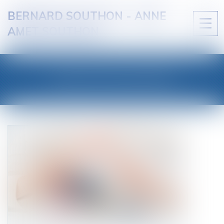
BERNARD SOUTHON - ANNE
Ouvri
AMET SOUTHON
le
men
LES ACTUALITÉS