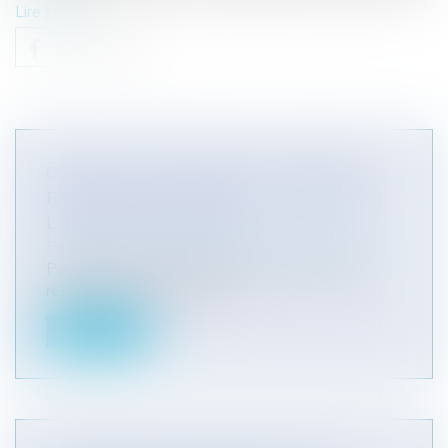
Lire la suite
COMMENT SE PRESCRIT LA SÛRETÉ
RÉELLE CONSENTIE POUR GARANTIR
LA DETTE D’UN TIERS ?
Entreprises
/
Contentieux
/
Voies d'exécution
Pas de deux dans la prescription de la sûreté
réelle pour autrui Un tiers...
Lire la suite