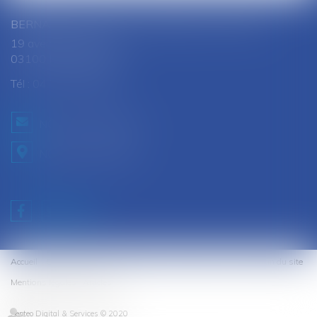
BERNARD SOUTHON - ANNE AMET SOUTHON
19 avenue Jules Ferry
03100 MONTLUCON
Tél :
04 70 28 08 68
NOUS CONTACTER
NOUS LOCALISER
Accueil
Cabinet
Équipe
Expertises
Honoraires
Contact
Plan du site
Mentions légales
Articles
Septeo Digital & Services © 2020