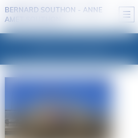
BERNARD SOUTHON - ANNE
Ouvri
AMET SOUTHON
le
men
LES ACTUALITÉS