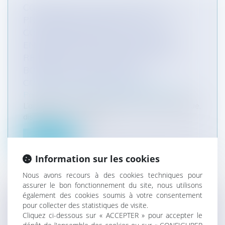
CONTENTIEUX DISCIPLINAIRE DES
PRATICIENS DE SANTÉ : LES
CORRESPONDANCES ÉCHANGÉES
ENTRE PRATICIENS DOIVENT ÊTRE
RÉDIGÉES AVEC PRUDENCE ET SE
BORNER À FAIRE ÉTAT DE
CONSTATATIONS MÉDICALES
Particuliers
/
Santé
/
Responsabilité médicale
L’article R. 4127-28 du code de la santé publique,
dispose que : « La déli...
Lire la suite
Information sur les cookies
Nous avons recours à des cookies techniques pour
assurer le bon fonctionnement du site, nous utilisons
également des cookies soumis à votre consentement
LA QUALIFICATION DU DOMAINE
pour collecter des statistiques de visite.
PUBLIC : L'APPORT DE LA DÉCISION DU
Cliquez ci-dessous sur « ACCEPTER » pour accepter le