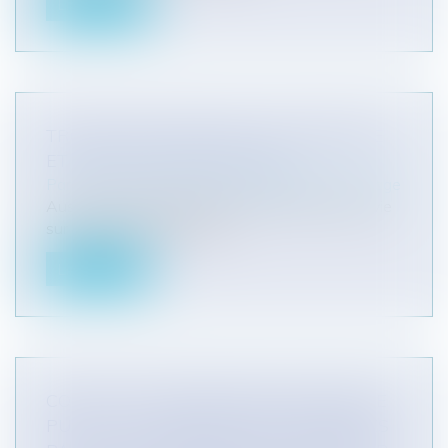
Lire la suite
TROUBLES ANORMAUX DE VOISINAGE
ET EXPLOITATION AGRICOLE
Particuliers
/
Patrimoine
/
Copropriété et voisinage
Aussi vieux que la création du monde et de la vie
sur terre, le trouble anorm...
Lire la suite
CONTRAT DE DÉLÉGATION DE SERVICE
PUBLIC : LES SOMMES PROVISIONNÉES