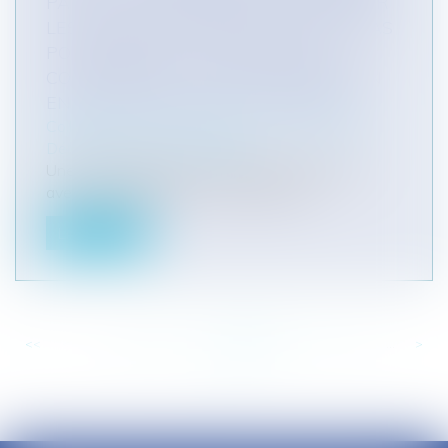
PAR LE DÉLÉGATAIRE POUR FINANCER
LES TRAVAUX D'ENTRETIEN N'ONT PAS
POUR OBJET DE CONSTITUER UN
COMPLÉMENT DE SA RÉMUNÉRATION
EN FIN D'EXÉCUTION DU CONTRAT
Collectivités
/
Services publics
/
Service public /
Délégation de service public
Une communauté de communes avait conclu
avec un prestataire, un contrat de dé...
Lire la suite
<<
<
...
165
166
167
168
169
170
171
...
>
>>