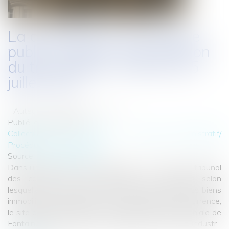
La qualification du domaine
public : l'apport de la décision
du tribunal des conflits du 5
juillet 2021
Auteur : DROUINEAU Thomas
Publié le :
08/07/2021
Collectivités
/
Contentieux
/
Tribunal administratif/
Procédure administrative
Source :
www.eurojuris.fr
Dans une décision du 5 juillet 2021, n° C4213, le tribunal
des conflits est venu rappeler les modalités selon
lesquelles sont intégrés dans le domaine public des biens
immobiliers appartenant à une collectivité. En l'occurrence,
le site du Grand Parquet, situé dans la forêt domaniale de
Fontainebleau et géré par l'établissement public industr...