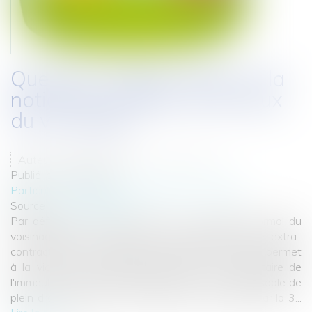
Quelques rappels utiles sur la
notion de troubles anormaux
du voisinage
Auteurs : GAUVIN Ludovic, VIEIRA Karen
Publié le :
02/08/2022
Particuliers
/
Patrimoine
/
Immobilier / Logement
Source :
www.eurojuris.fr
Par définition, l'action fondée sur un trouble anormal du
voisinage est une action en responsabilité civile extra-
contractuelle qui, indépendamment de toute faute, permet
à la victime de demander réparation au propriétaire de
l'immeuble à l'origine du trouble, qui en est responsable de
plein droit. L’arrêt n° 18-23.954 qui a été rendu par la 3...