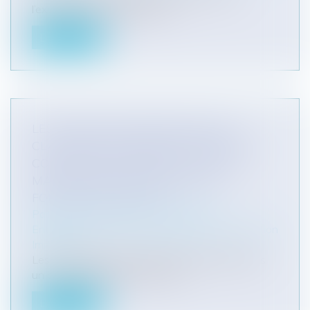
l’exclusion de la garantie de l...
Lire la suite
LES MODALITÉS D'EXERCICE DES
CLAUSES DE RÉVISION DU PRIX DES
CONTRATS DE CONSTRUCTION DE
MAISONS INDIVIDUELLES AVEC
FOURNITURE DE PLAN
Particuliers
/
Patrimoine
/
Construction
Entreprises
/
Gestion de l'entreprise
/
Construction
Immobilier
Les circonstances économiques actuelles, dans
un contexte d’inflation du coût...
Lire la suite