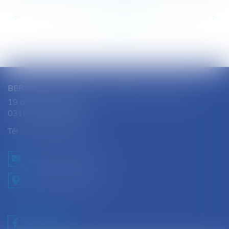
<<
<
...
137
138
139
140
141
142
143
...
>
>>
BERNARD SOUTHON - ANNE AMET SOUTHON
19 avenue Jules Ferry
03100 MONTLUCON
Tél :
04 70 28 08 68
NOUS CONTACTER
NOUS LOCALISER