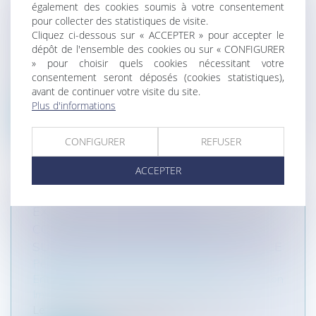
QUELQUES RAPPELS UTILES SUR LA
également des cookies soumis à votre consentement
pour collecter des statistiques de visite.
NOTION DE TROUBLES ANORMAUX DU
Cliquez ci-dessous sur « ACCEPTER » pour accepter le
VOISINAGE
dépôt de l'ensemble des cookies ou sur « CONFIGURER
Particuliers
/
Patrimoine
/
Immobilier / Logement
» pour choisir quels cookies nécessitant votre
Par définition, l'action fondée sur un trouble
consentement seront déposés (cookies statistiques),
anormal du voisinage est une a...
avant de continuer votre visite du site.
Plus d'informations
Lire la suite
CONFIGURER
REFUSER
ACCEPTER
EXCLUSION DE GARANTIE ET
CONDITION DE LA GARANTIE, RETOUR
SUR UNE DISTINCTION FONDAMENTALE
Particuliers
/
Patrimoine
/
Assurances
Entreprises
/
Gestion de l'entreprise
/
Construction
Immobilier
Le contentieux relatif à la distinction entre