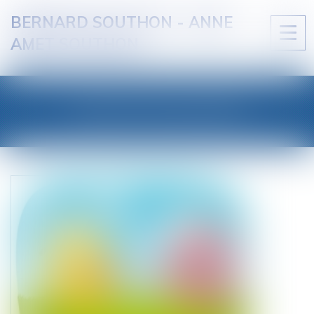
BERNARD SOUTHON - ANNE
Ouvri
AMET SOUTHON
le
men
LES ACTUALITÉS