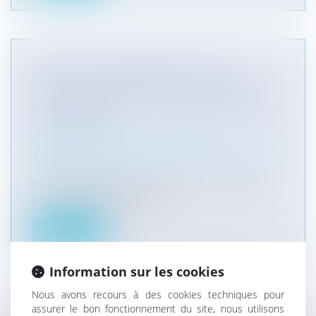
VERS UN ÉLARGISSEMENT DE LA
RESPONSABILITÉ DÉLICTUELLE DES
ASSUREURS VIS-À-VIS DES MAÎTRES DE
L'OUVRAGE ?
Particuliers
/
Patrimoine
/
Assurances
Entreprises
/
Gestion de l'entreprise
/
Gestion des
risques et sécurité
Cass., 2ème civ., 31 mars 2022, n° 20-17.662
Face à la multiplication des...
Lire la suite
Information sur les cookies
Nous avons recours à des cookies techniques pour
assurer le bon fonctionnement du site, nous utilisons