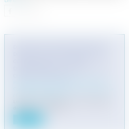
Lire la suite
DÉONTOLOGIE DES PROFESSIONNELS
DE SANTÉ : LES PRATICIENS DOIVENT
COMMUNIQUER AU CONSEIL
DÉPARTEMENTAL DE L'ORDRE LEURS
CONTRATS D'EXERCICE
Particuliers
/
Santé
/
Responsabilité médicale
Collectivités
/
Services publics
/
Fonction publique
/ Personnel administratif
L’article L. 4113-9 du code de la santé publique,
dispose que : « Les méde...
Lire la suite