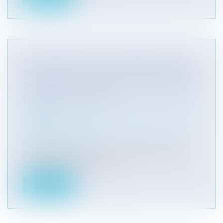
RECOURS ENTRE CO-OBLIGÉS : POINT
DE DÉPART DU DÉLAI DE PRESCRIPTION
DIFFÉRENT ENTRE MARCHÉS PRIVÉS ET
MARCHÉS PUBLICS !
Entreprises
/
Gestion de l'entreprise
/
Construction
Immobilier
Collectivités
/
Urbanisme
/
Ouvrages et travaux
publics/Construction
Pour rappel, par trois arrêts rendus le 16 janvier
2020 (Cass., 3ème civ., 16...
Lire la suite