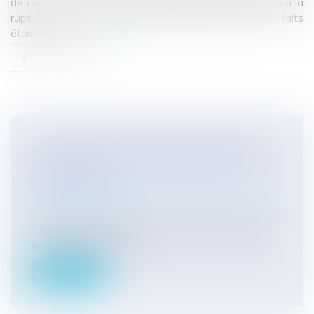
de commerce. Ce texte ne s’applique pas au retrait ou à la
rupture d’un crédit. Dans la première affaire les faits
étaient les sui...
Lire la suite
LE VACCIN COVID-19 ET LE MILIEU DES
ENTREPRISES : QUELLES SONT LES
OBLIGATIONS ?
Entreprises
/
Gestion de l'entreprise
/
Gestion des
risques et sécurité
Il faut savoir qu’en milieu de travail, la vaccination
poursuit deux objectif...
Lire la suite