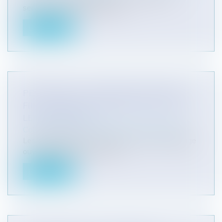
service d’une pathologie psyc...
Lire la suite
PESTICIDES : LE CONSEIL D'ETAT MET
FIN AU BRAS DE FER ENTRE L'ETAT ET
LES COMMUNES
Collectivités
/
Environnement
/
Environnement
Les pesticides et les conditions de leur épandage
ouvrent désormais un terrai...
Lire la suite