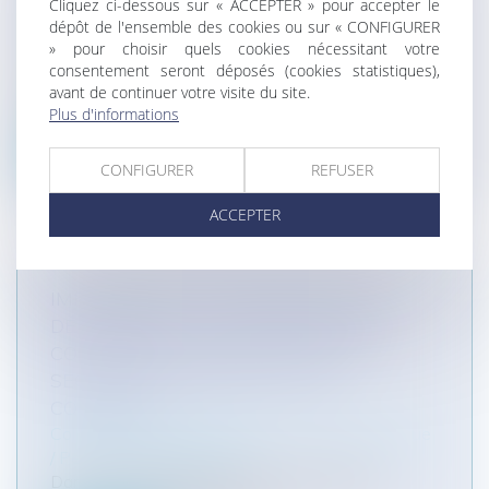
Cliquez ci-dessous sur « ACCEPTER » pour accepter le
Particuliers
/
Civil / Pénal
/
Procédure pénale /
dépôt de l'ensemble des cookies ou sur « CONFIGURER
Procédure civile
» pour choisir quels cookies nécessitant votre
Entreprises
/
Contentieux
/
Justice commerciale
consentement seront déposés (cookies statistiques),
Un Avocat est un Auxiliaire de justice dont la
avant de continuer votre visite du site.
mission consiste à assister et...
Plus d'informations
Lire la suite
CONFIGURER
REFUSER
ACCEPTER
IMPUTABILITÉ AU SERVICE D'UNE
DÉPRESSION : UN CAS PARTICULIER
CONCERNANT LES FONCTIONS DE
SECRÉTAIRE GÉNÉRAL D'UNE
COMMUNE
Collectivités
/
Services publics
/
Fonction publique
/ Personnel administratif
Dans le contentieux relatif à l’imputabilité au