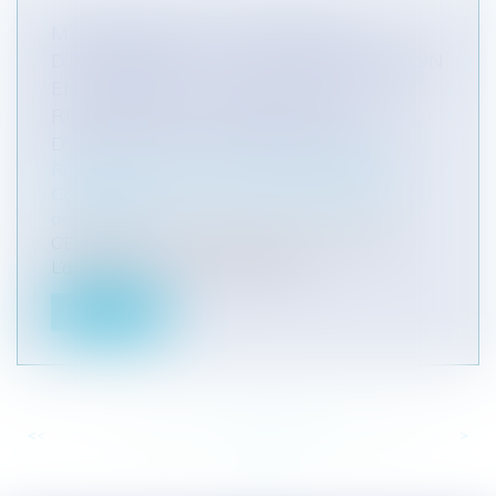
MANQUEMENT À L’OBLIGATION
D’INFORMATION : PAS D’INDEMNISATION
EN L’ABSENCE DE PERTE DE CHANCE
RÉSULTANT DE L’INEXISTENCE
D’ALTERNATIVES THÉRAPEUTIQUES
Particuliers
/
Santé
/
Responsabilité médicale
Collectivités
/
Contentieux
/
Responsabilité
administrative
CE, Section, 20 novembre 2020, n° 419778
L’article L. 1111-2 du Code de la...
Lire la suite
<<
<
...
185
186
187
188
189
190
191
...
>
>>