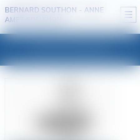
BERNARD SOUTHON - ANNE
Ouvri
AMET SOUTHON
le
men
LES ACTUALITÉS