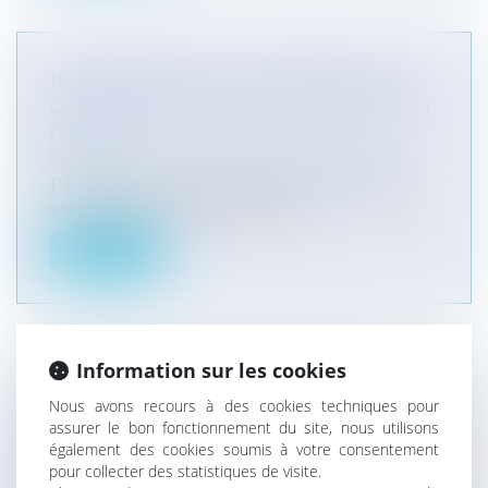
RESPONSABILITÉ DU CRÉANCIER EN
CAS DE RETRAIT OU DE RUPTURE D’UN
CRÉDIT
Entreprises
/
Finances
/
Banque et finance
Pour la Cour de cassation (arrêts de la Chambre
commerciale du 23 septembre 2...
Lire la suite
Information sur les cookies
RÉFLEXIONS D’UN AVOCAT DEVENANT
Nous avons recours à des cookies techniques pour
MÉDIATEUR - QUELS SONT LES
assurer le bon fonctionnement du site, nous utilisons
AVANTAGES DE RECOURIR À UNE
également des cookies soumis à votre consentement
pour collecter des statistiques de visite.
MÉDIATION ?