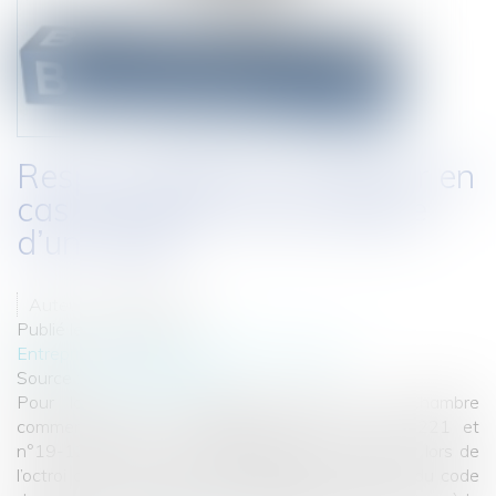
Responsabilité du créancier en
cas de retrait ou de rupture
d’un crédit
Auteur : VIBERT Olivier
Publié le :
12/01/2021
Entreprises
/
Finances
/
Banque et finance
Source :
www.eurojuris.fr
Pour la Cour de cassation (arrêts de la Chambre
commerciale du 23 septembre 2020 n°18-23221 et
n°19-12542) seule la responsabilité du créancier lors de
l’octroi d’un crédit est limitée par l’article L650-1 du code