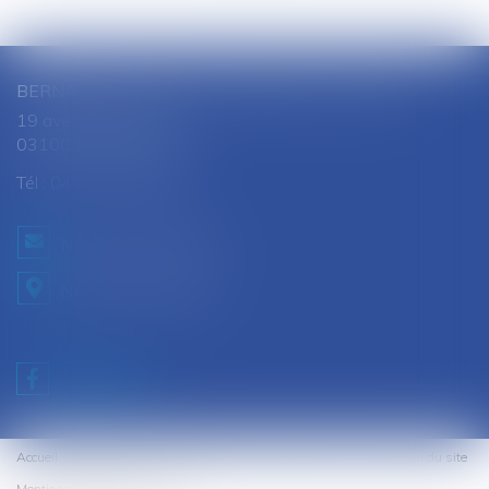
BERNARD SOUTHON - ANNE AMET SOUTHON
19 avenue Jules Ferry
03100 MONTLUCON
Tél :
04 70 28 08 68
NOUS CONTACTER
NOUS LOCALISER
Accueil
Cabinet
Équipe
Expertises
Honoraires
Contact
Plan du site
Mentions légales
Articles