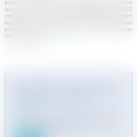
Justice de l’Union Européenne (CJUE), saisie d’une
question préjudicielle par la Cour d’appel de BRUXELLES,
s’est prononcée sur la législation européenne s’agissant
des droits des citoyens sur le traitement de leurs données
policières. Un citoyen, fiché à la Banque Nationale
Générale (BNG) pou...
Lire la suite
BAIL COMMERCIAL : MODIFICATIONS DU
RÈGLEMENT DE COPROPRIÉTÉ ET
RESTRICTIONS DE L'ACTIVITÉ
Entreprises
/
Gestion de l'entreprise
/
Construction
Immobilier
Il est fréquent que les assemblées générales de
copropriété tentent de restre...