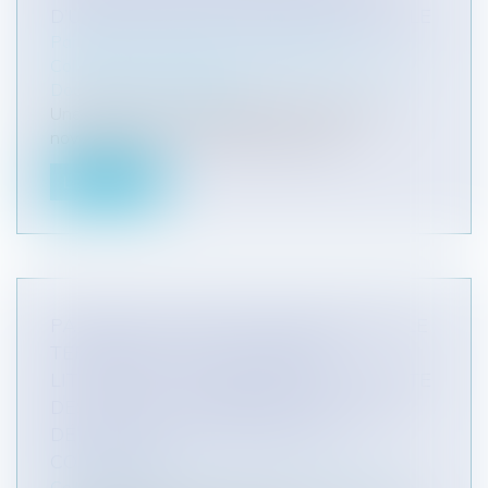
D’UNE DÉFINITION JURISPRUDENTIELLE
Particuliers
/
Patrimoine
/
Construction
Collectivités
/
Urbanisme
/
Permis de construire/
Documents d'urbanisme
Une décision du Conseil d’Etat en date du 9
novembre 2023 n° 469300 a précisé...
Lire la suite
PANNEAUX PHOTOVOLTAÏQUES SUR LE
TERRITOIRE DES COMMUNES
LITTORALES : PUBLICATION DE LA LISTE
DES 22 FRICHES BÉNÉFICIANT D’UNE
DÉROGATION AU PRINCIPE DE
CONTINUITÉ
Collectivités
/
Environnement
/
Environnement