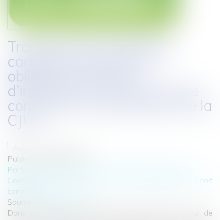
Traitement de données à
caractère personnel et
obligation minimale
d’information de la personne
concernée : les précisions de la
CJUE
Auteur : Claverie Lucie
Publié le :
09/01/2024
Particuliers
/
Consommation
/
Informatique et Internet
Collectivités
/
International
/
Droit Européen / Droit
communautaire
Source :
www.eurojuris.fr
Dans un arrêt rendu le 16 novembre 2023, la Cour de