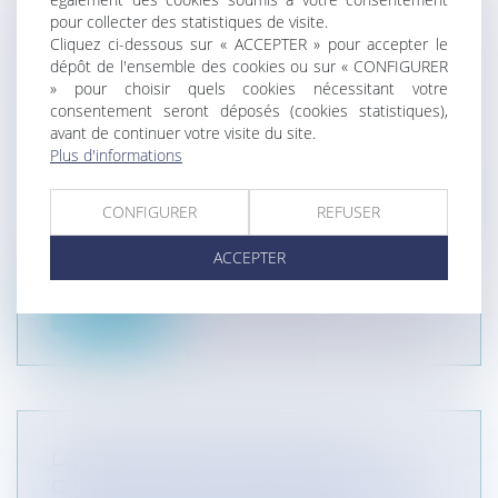
TRAITEMENT DE DONNÉES À
pour collecter des statistiques de visite.
CARACTÈRE PERSONNEL ET
Cliquez ci-dessous sur « ACCEPTER » pour accepter le
OBLIGATION MINIMALE D’INFORMATION
dépôt de l'ensemble des cookies ou sur « CONFIGURER
» pour choisir quels cookies nécessitant votre
DE LA PERSONNE CONCERNÉE : LES
consentement seront déposés (cookies statistiques),
PRÉCISIONS DE LA CJUE
avant de continuer votre visite du site.
Particuliers
/
Consommation
/
Informatique et
Plus d'informations
Internet
Collectivités
/
International
/
Droit Européen / Droit
CONFIGURER
REFUSER
communautaire
Dans un arrêt rendu le 16 novembre 2023, la
ACCEPTER
Cour de Justice de l’Union Europé...
Lire la suite
LA NOTION D’EXTENSION D’UNE
CONSTRUCTION EXISTANTE SE DOTE