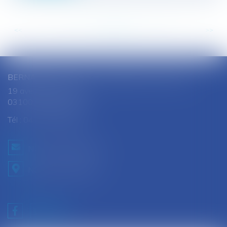
<<
<
...
89
90
91
92
93
94
95
...
>
>>
BERNARD SOUTHON - ANNE AMET SOUTHON
19 avenue Jules Ferry
03100 MONTLUCON
Tél :
04 70 28 08 68
NOUS CONTACTER
NOUS LOCALISER