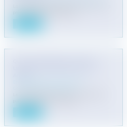
La loi dite ENR du 10 mars 2023 n°2023-175 a
prévu la faculté de déroger sous...
Lire la suite
QUE NOUS RÉSERVE LE GUICHET
UNIQUE DES ENTREPRISES CETTE
ANNÉE ?
Entreprises
/
Gestion de l'entreprise
/
Communication et vie sociale
Le 20 décembre 2023, la Cour des comptes a
publié un audit sur le Guichet uni...
Lire la suite