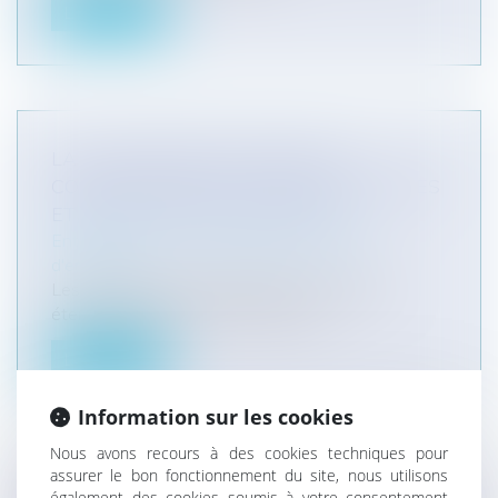
Lire la suite
LA SUCCURSALE EN FRANCE :
COMPRENDRE SES CARACTÉRISTIQUES
ET IMPLICATIONS JURIDIQUES
Entreprises
/
Vie de l'entreprise
/
Cession
d'entreprise
Les entreprises internationales cherchant à
étendre leur présence en France p...
Lire la suite
Information sur les cookies
Nous avons recours à des cookies techniques pour
assurer le bon fonctionnement du site, nous utilisons
également des cookies soumis à votre consentement