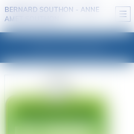
BERNARD SOUTHON - ANNE
Ouvri
AMET SOUTHON
le
men
LES ACTUALITÉS