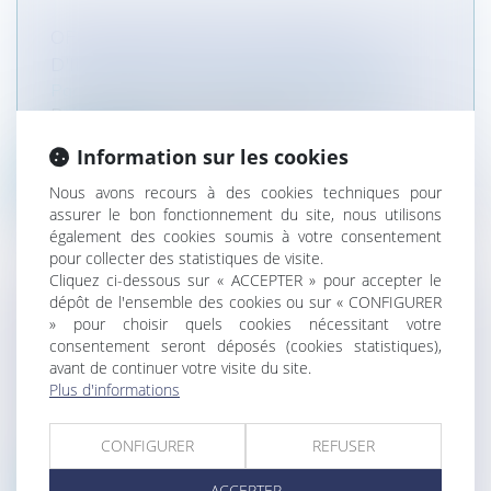
OFFICIALISATION DE L'EXERCICE
D'INFIRMIER EN PRATIQUE AVANCÉE
Particuliers
/
Santé
/
Responsabilité médicale
Prévue par la loi de modernisation de notre
système de santé, la pratique ava...
Information sur les cookies
Lire la suite
Nous avons recours à des cookies techniques pour
assurer le bon fonctionnement du site, nous utilisons
également des cookies soumis à votre consentement
pour collecter des statistiques de visite.
Cliquez ci-dessous sur « ACCEPTER » pour accepter le
dépôt de l'ensemble des cookies ou sur « CONFIGURER
» pour choisir quels cookies nécessitant votre
INFECTION NOSOCOMIALE ET
consentement seront déposés (cookies statistiques),
GROUPEMENT DE COOPÉRATION
avant de continuer votre visite du site.
SANITAIRE (GCS)
Plus d'informations
Particuliers
/
Santé
/
Responsabilité médicale
Pour la première fois, la Haute Juridiction a eu
CONFIGURER
REFUSER
l’occasion de se prononcer s...
ACCEPTER